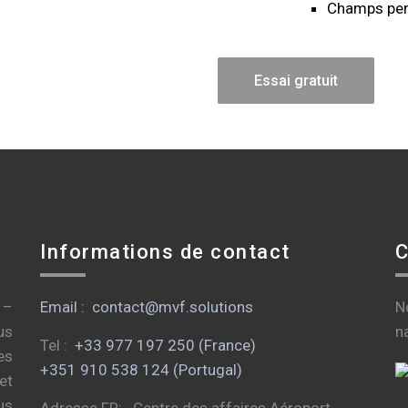
Champs per
Essai gratuit
Informations de contact
C
 –
Email : contact@mvf.solutions
N
us
n
Tel :
+33 977 197 250 (France)
es
+351 910 538 124 (Portugal)
et
us
Adresse FR: Centre des affaires Aéroport