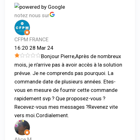
a
:
r
n
notez nous sur
t
t
:
i
CFPM FRANCE
c
16:20 28 Mar 24
l
Bonjour Pierre,Après de nombreux
e
mois, je n'arrive pas à avoir accès à la solution
prévue. Je ne comprends pas pourquoi. La
commande date de plusieurs années. Etes-
vous en mesure de fournir cette commande
rapidement svp ? Que proposez-vous ?
Recevez-vous mes messages ?Revenez vite
vers moi.Cordialement.
Alice M.