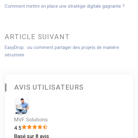
v
A
Comment mettre en place une stratégie digitale gagnante ?
i
r
g
t
i
a
ARTICLE SUIVANT
c
t
A
EasyDrop : ou comment partager des projets de manière
l
sécurisée
i
r
e
t
p
o
i
r
n
c
é
AVIS UTILISATEURS
d
l
c
e
é
e
s
d
l
u
e
MVF Solutions
’
i
n
4.5
v
t
a
Basé sur 8 avis