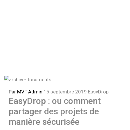
Étiquette :
classement efficace
MVF Solutions™
>
Blog
>
classement efficace
Par MVF Admin
15 septembre 2019
EasyDrop
EasyDrop : ou comment
partager des projets de
manière sécurisée