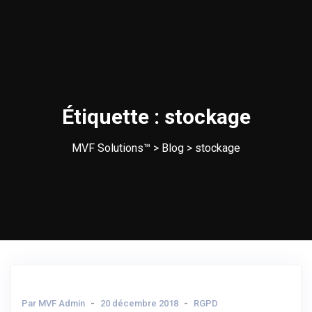
Étiquette :
stockage
MVF Solutions™
>
Blog
>
stockage
Par MVF Admin
20 décembre 2018
RGPD