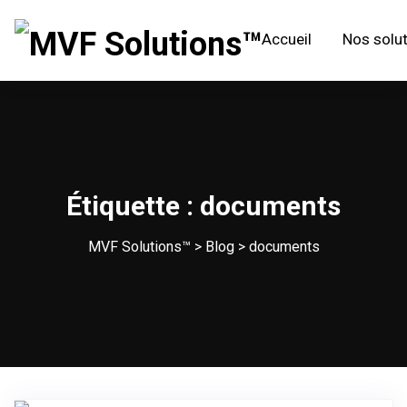
Accueil
Nos solu
Étiquette :
documents
MVF Solutions™
>
Blog
>
documents